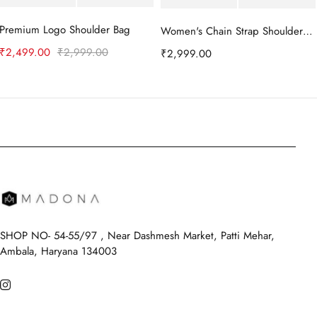
Premium Logo Shoulder Bag
Women's Chain Strap Shoulder Bag
₹
2,499.00
₹
2,999.00
₹
2,999.00
A team of designers
that make dreams
come true
SHOP NO- 54-55/97 , Near Dashmesh Market, Patti Mehar,
Ambala, Haryana 134003